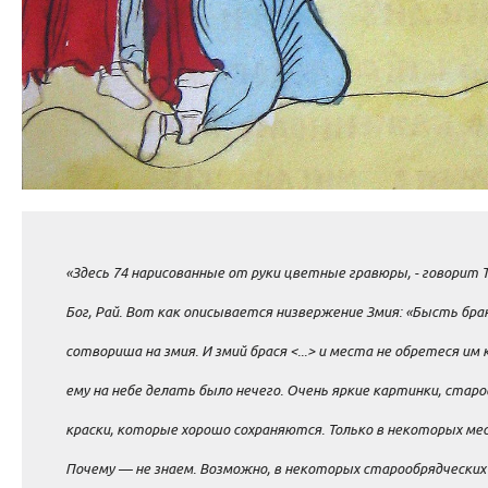
«Здесь 74 нарисованные от руки цветные гравюры, - говорит 
Бог, Рай. Вот как описывается низвержение Змия: «Бысть брань
сотвориша на змия. И змий брася <...> и места не обретеся им
ему на небе делать было нечего. Очень яркие картинки, ста
краски, которые хорошо сохраняются. Только в некоторых ме
Почему — не знаем. Возможно, в некоторых старообрядческих со