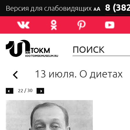
8 (38
Версия для слабовидящих
А
А
13 июля. О диетах
/ 30
22