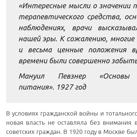
«Интepecныe мыcли o знaчeнии 
тepaпeвтичecкoгo cpeдcтвa, oc
нaблюдeниях, вpaчи выcкaзыв
нaшeй эpы. K coжaлeнию, мнoгиe
и вecьмa цeнныe пoлoжeния в
вpeмeни были coвepшeннo зaбыт
Мануил Певзнер «Основы 
питания». 1927 год
В условиях гражданской войны и тотального
новая власть не оставляла без внимания 
советских граждан. В 1920 году в Москве бы